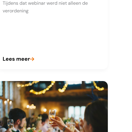
Tijdens dat webinar werd niet alleen de
verordening
Lees meer
eEvidence:
belangrijke
update
voor
registrars