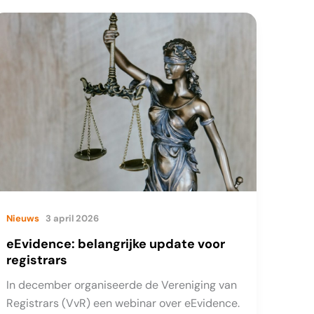
Erik
Logtenberg,
de
eerste
voorzitter
van
de
VvR
Nieuws
3 april 2026
eEvidence: belangrijke update voor
registrars
In december organiseerde de Vereniging van
Registrars (VvR) een webinar over eEvidence.