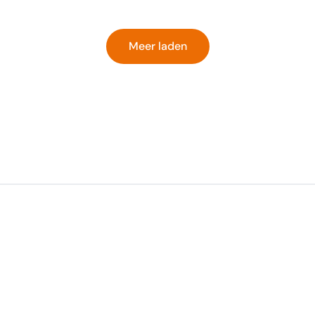
op
9
april
Meer laden
2026