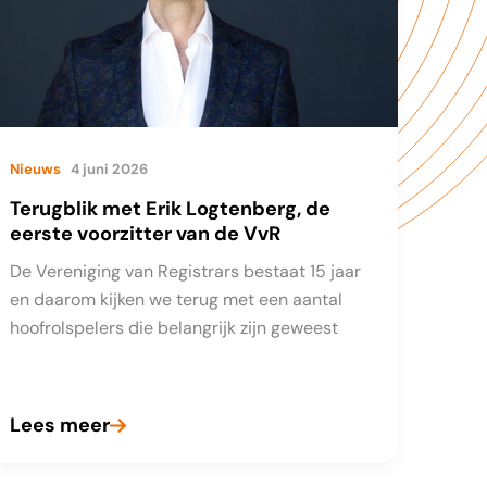
Nieuws
4 juni 2026
Terugblik met Erik Logtenberg, de
eerste voorzitter van de VvR
De Vereniging van Registrars bestaat 15 jaar
en daarom kijken we terug met een aantal
hoofrolspelers die belangrijk zijn geweest
Lees meer
Terugblik
met