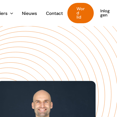
Wor
Inlog
d
iers
Nieuws
Contact
gen
lid