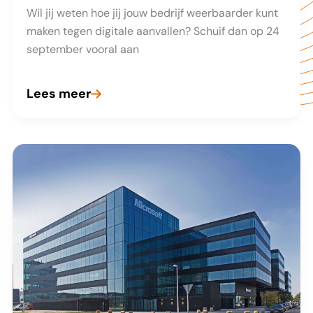
Wil jij weten hoe jij jouw bedrijf weerbaarder kunt
maken tegen digitale aanvallen? Schuif dan op 24
september vooral aan
Lees meer
Pim
Takkenberg:
Bereid
je
voor
op digitale
aanvallen