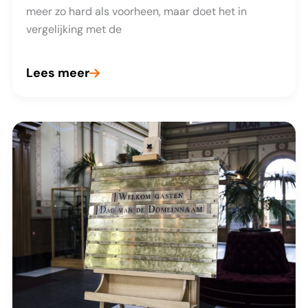
meer zo hard als voorheen, maar doet het in
vergelijking met de
Lees meer
Eigenlijk
doet
.NL
het
zo
slecht
nog
niet!