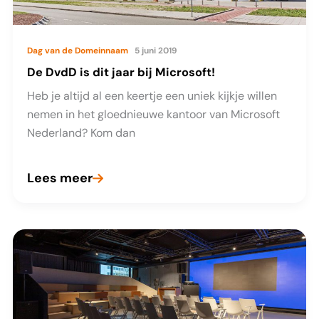
Dag van de Domeinnaam
5 juni 2019
De DvdD is dit jaar bij Microsoft!
Heb je altijd al een keertje een uniek kijkje willen
nemen in het gloednieuwe kantoor van Microsoft
Nederland? Kom dan
Lees meer
De
DvdD
is
dit
jaar
bij
Microsoft!