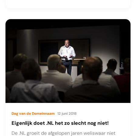
Reserveer
dinsdag
24
september
voor
de
Dag
van
de
Domeinnaam.
Dag van de Domeinnaam
12 juni 2018
Eigenlijk doet .NL het zo slecht nog niet!
De .NL groeit de afgelopen jaren weliswaar niet