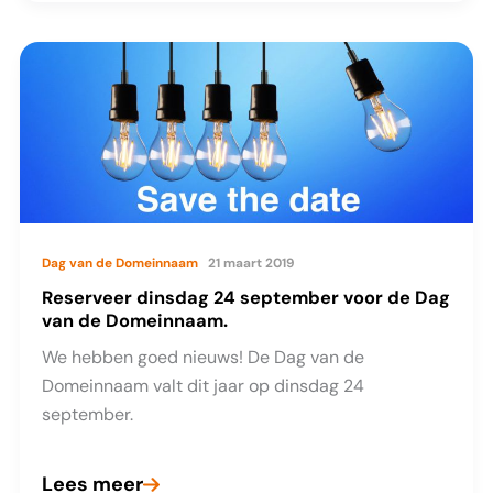
van
Dalfzen:
State
of
the
Domain
Industry
Dag van de Domeinnaam
21 maart 2019
Reserveer dinsdag 24 september voor de Dag
van de Domeinnaam.
We hebben goed nieuws! De Dag van de
Domeinnaam valt dit jaar op dinsdag 24
september.
Lees meer