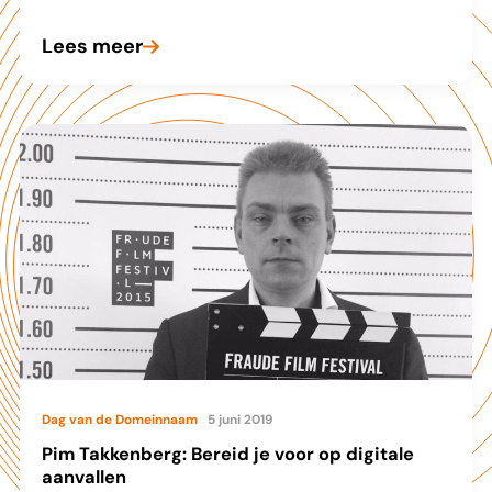
Lees meer
Undercover
op
het
Darknet
met
Bas
Doorn
Dag van de Domeinnaam
5 juni 2019
Pim Takkenberg: Bereid je voor op digitale
aanvallen