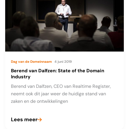
parallelsessies
Dag van de Domeinnaam
4 juni 2019
Berend van Dalfzen: State of the Domain
Industry
Berend van Dalfzen, CEO van Realtime Register,
neemt ook dit jaar weer de huidige stand van
zaken en de ontwikkelingen
Lees meer
Berend