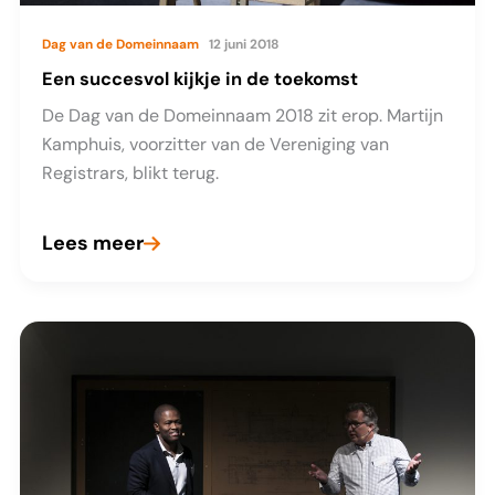
Dag van de Domeinnaam
12 juni 2018
Een succesvol kijkje in de toekomst
De Dag van de Domeinnaam 2018 zit erop. Martijn
Kamphuis, voorzitter van de Vereniging van
Registrars, blikt terug.
Lees meer
Een
succesvol
kijkje
in
de
toekomst