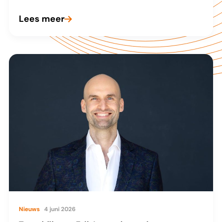
Lees meer
Cyberbeveiligingswet
in
afrondende
fase
Nieuws
4 juni 2026