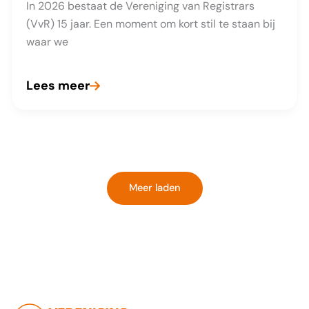
In 2026 bestaat de Vereniging van Registrars
(VvR) 15 jaar. Een moment om kort stil te staan bij
waar we
Lees meer
15
jaar
Vereniging
van
Registrars
Meer laden