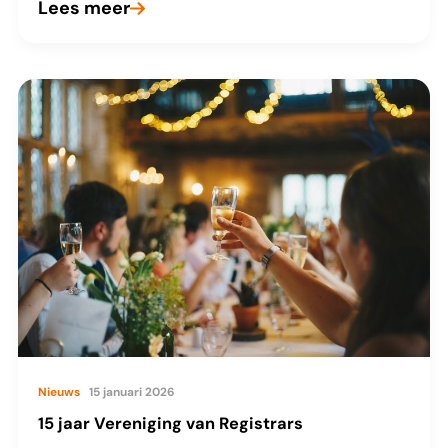
Lees meer
VvR
organiseert
netwerkdiner
op
9
april
2026
Nieuws
15 januari 2026
15 jaar Vereniging van Registrars