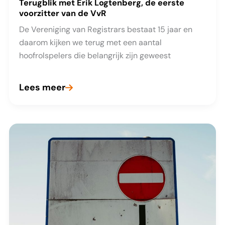
Terugblik met Erik Logtenberg, de eerste
voorzitter van de VvR
De Vereniging van Registrars bestaat 15 jaar en
daarom kijken we terug met een aantal
hoofrolspelers die belangrijk zijn geweest
Lees meer
Terugblik
met
Erik
Logtenberg,
de
eerste
voorzitter
van
de