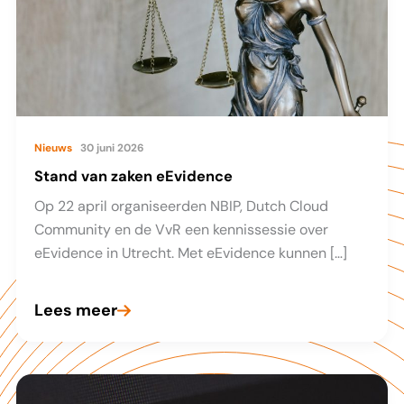
Nieuws
30 juni 2026
Stand van zaken eEvidence
Op 22 april organiseerden NBIP, Dutch Cloud
Community en de VvR een kennissessie over
eEvidence in Utrecht. Met eEvidence kunnen […]
Lees meer
Stand
van
zaken
eEvidence