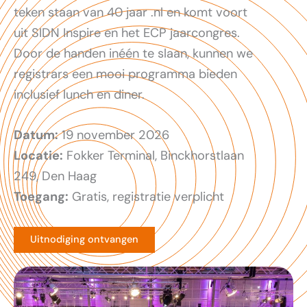
teken staan van 40 jaar .nl en komt voort
uit SIDN Inspire en het ECP jaarcongres.
Door de handen inéén te slaan, kunnen we
registrars een mooi programma bieden
inclusief lunch en diner.
Datum:
19 november 2026
Locatie:
Fokker Terminal, Binckhorstlaan
249, Den Haag
Toegang:
Gratis, registratie verplicht
Uitnodiging ontvangen