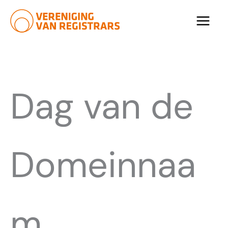
Ga
naar
de
inhoud
Dag van de
Domeinnaa
m