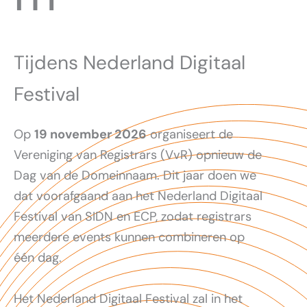
Tijdens Nederland Digitaal
Festival
Op
19 november 2026
organiseert de
Vereniging van Registrars (VvR) opnieuw de
Dag van de Domeinnaam. Dit jaar doen we
dat voorafgaand aan het Nederland Digitaal
Festival van SIDN en ECP, zodat registrars
meerdere events kunnen combineren op
één dag.
Het Nederland Digitaal Festival zal in het