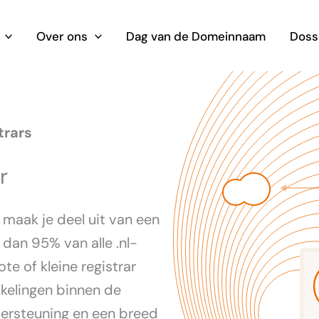
Over ons
Dag van de Domeinnaam
Doss
trars
r
s maak je deel uit van een
dan 95% van alle .nl-
e of kleine registrar
kkelingen binnen de
ndersteuning en een breed