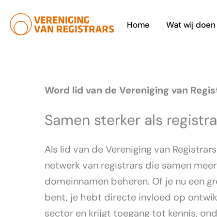
Ga
naar
Home
Wat wij doen
de
inhoud
Word lid van de Vereniging van Regis
Samen sterker als registra
Als lid van de Vereniging van Registrar
netwerk van registrars die samen meer 
domeinnamen beheren. Of je nu een grot
bent, je hebt directe invloed op ontwi
sector en krijgt toegang tot kennis, o