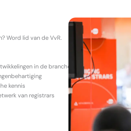
en? Word lid van de VvR.
ntwikkelingen in de branche
angenbehartiging
che kennis
etwerk van registrars