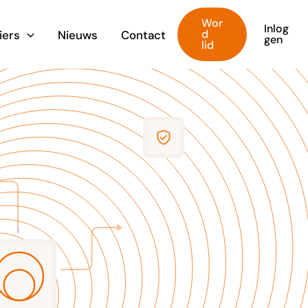
Wor
Inlog
d
iers
Nieuws
Contact
gen
lid