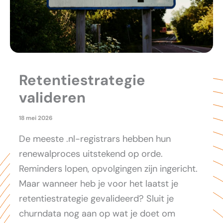
Retentiestrategie
valideren
18 mei 2026
De meeste .nl-registrars hebben hun
renewalproces uitstekend op orde.
Reminders lopen, opvolgingen zijn ingericht.
Maar wanneer heb je voor het laatst je
retentiestrategie gevalideerd? Sluit je
churndata nog aan op wat je doet om