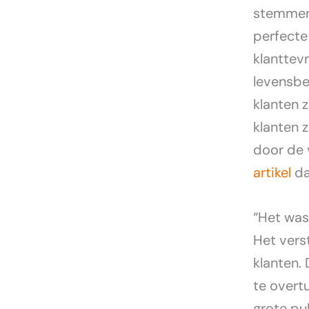
stemmen 
perfecte
klanttev
levensbe
klanten 
klanten 
door de 
artikel
da
“Het was
Het vers
klanten.
te overt
grote pub