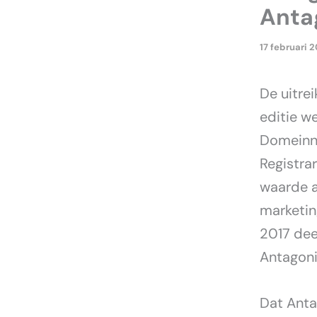
Anta
17 februari 
De uitre
editie w
Domeinna
Registra
waarde a
marketin
2017 dee
Antagoni
Dat Anta