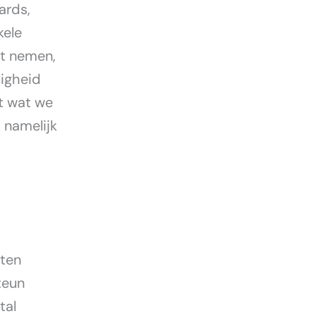
ards,
kele
ht nemen,
ligheid
et wat we
 namelijk
nten
teun
tal