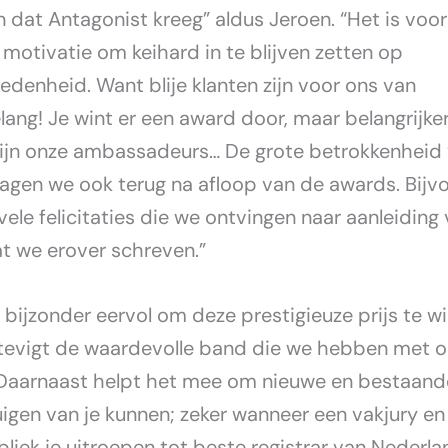
dat Antagonist kreeg” aldus Jeroen. “Het is voor
 motivatie om keihard in te blijven zetten op
redenheid. Want blije klanten zijn voor ons van
lang! Je wint er een award door, maar belangrijker
zijn onze ambassadeurs… De grote betrokkenheid
zagen we ook terug na afloop van de awards. Bijv
vele felicitaties die we ontvingen naar aanleiding
t we erover schreven.”
 bijzonder eervol om deze prestigieuze prijs te w
tevigt de waardevolle band die we hebben met 
 Daarnaast helpt het mee om nieuwe en bestaand
uigen van je kunnen; zeker wanneer een vakjury en
liek je uitroepen tot beste registrar van Nederla