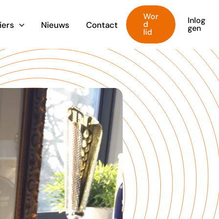
Wor
Inlog
d
iers
Nieuws
Contact
gen
lid