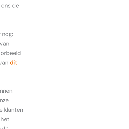
 ons de
 nog:
 van
oorbeeld
 van
dit
innen.
onze
e klanten
 het
nd.”