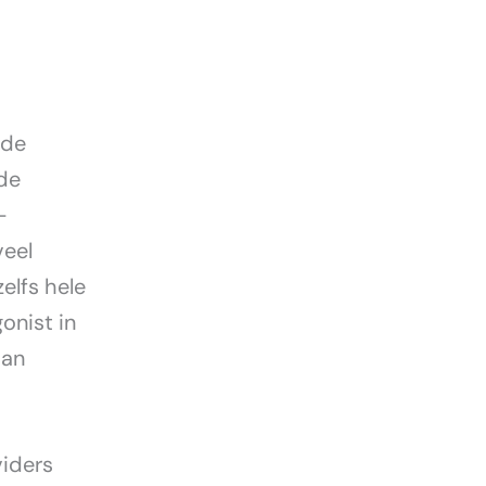
nde
de
-
veel
elfs hele
onist in
van
viders