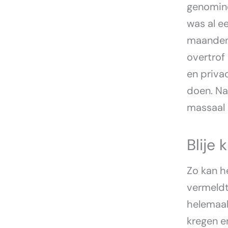
genomine
was al e
maanden 
overtrof 
en priva
doen. Na
massaal 
Blije 
Zo kan h
vermeldt 
helemaal
kregen e