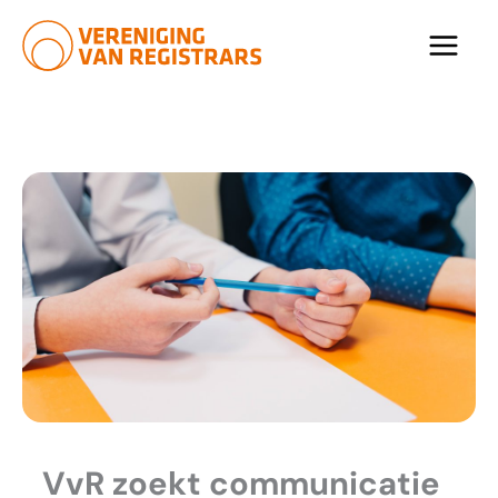
Ga
naar
de
inhoud
VvR zoekt communicatie