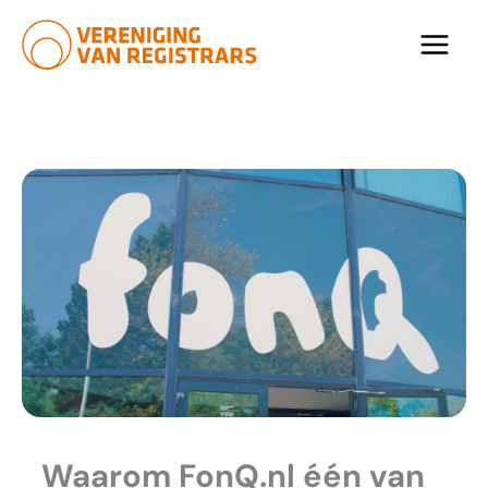
Ga
naar
de
inhoud
Waarom FonQ.nl één van