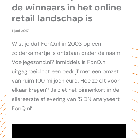
de winnaars in het online
retail landschap is
1 juni 2017
Wist je dat FonQ.nl in 2003 op een
zolderkamertje is ontstaan onder de naam
Voeljegezond.nl? Inmiddels is FonQ.nl
uitgegroeid tot een bedrijf met een omzet
van ruim 100 miljoen euro. Hoe ze dit voor
elkaar kregen? Je ziet het binnenkort in de
allereerste aflevering van ‘SIDN analyseert
FonQ.nl’.