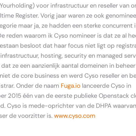
Yourholding) voor infrastructuur en reseller van o
altime Register. Vorig jaar waren ze ook genominee
egorie maar ja, ze hadden een sterke concurrent 
 De reden waarom ik Cyso nomineer is dat ze al he
bestaan besloot dat haar focus niet ligt op regist
infrastructuur, hosting, security en managed serv
dat ze een aanzienlijk aantal domeinen in behee
r niet de core business en werd Cyso reseller en 
istrar. Onder de naam
Fuga.io
lanceerde Cyso in
r 2015 één van de eerste publieke Openstack c
d. Cyso is mede-oprichter van de DHPA waarva
er de voorzitter is.
www.cyso.com