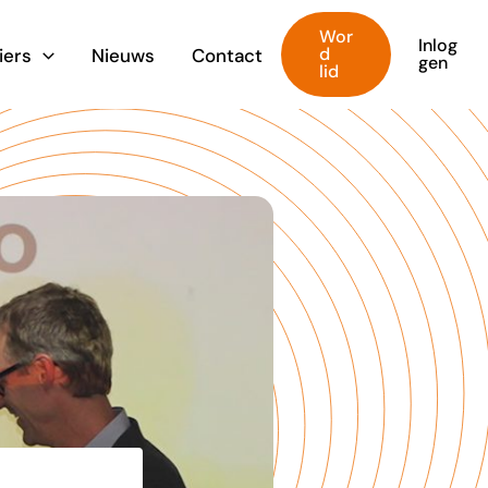
Wor
Inlog
d
iers
Nieuws
Contact
gen
lid