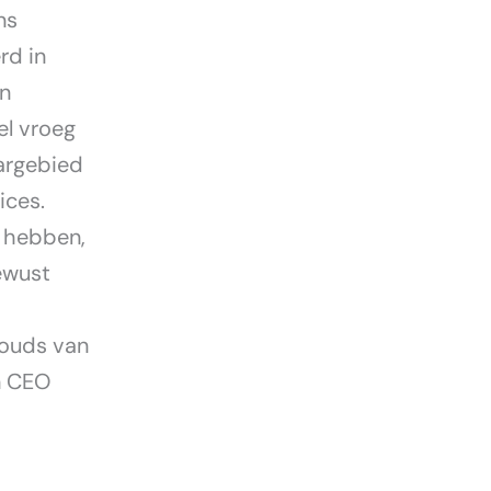
ns
rd in
in
el vroeg
rargebied
ices.
r hebben,
bewust
louds van
n CEO