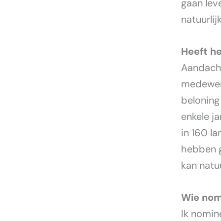
gaan lev
natuurlij
Heeft he
Aandacht
medewerk
beloning
enkele ja
in 160 la
hebben 
kan natu
Wie nomi
Ik nomine