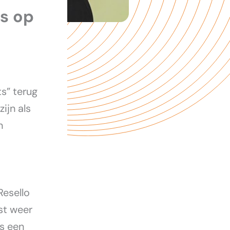
es op
ts” terug
ijn als
n
esello
st weer
s een