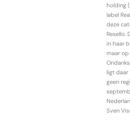
holding (
label Re
deze cat
Resello.
in haar 
maar op 
Ondanks 
ligt daa
geen reg
septembe
Nederlan
Sven Viss