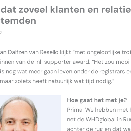
dat zoveel klanten en relati
stemden
7
n Dalfzen van Resello kijkt “met ongelooflijke tro
innen van de .nl-supporter award. “Het zou mooi z
s nog wat meer gaan leven onder de registrars e
 maar zoiets heeft natuurlijk wat tijd nodig.”
Hoe gaat het met je?
Prima. We hebben met R
net de WHDglobal in Ru
achter de rug en dat wa