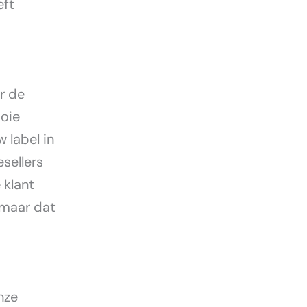
eft
r de
ooie
 label in
esellers
 klant
maar dat
nze