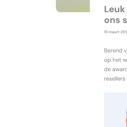
Leuk 
ons 
15 maart 201
Berend va
op het w
de award
resellers