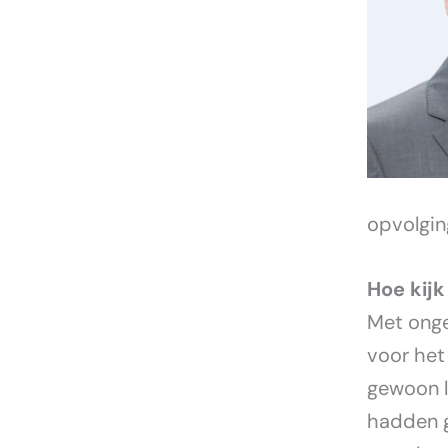
opvolging
Hoe kijk
Met ongel
voor het
gewoon l
hadden g