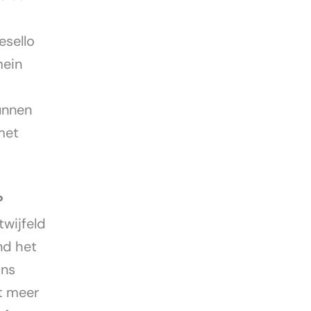
esello
mein
kunnen
met
?
wijfeld
nd het
ons
t meer