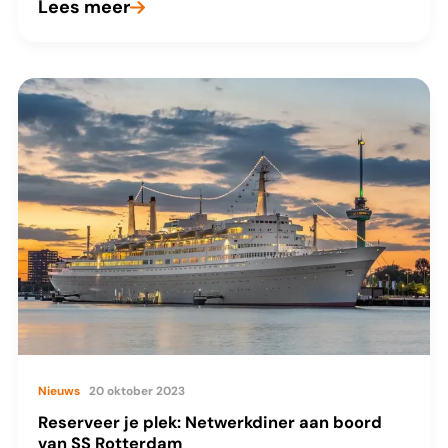
Lees meer
Reactie
VvR
bestuur
op
SIDN
besluit
het
.nl
Domein
Registratie
Systeem
naar
Amazon
Nieuws
20 oktober 2023
Web
Reserveer je plek: Netwerkdiner aan boord
Services
van SS Rotterdam