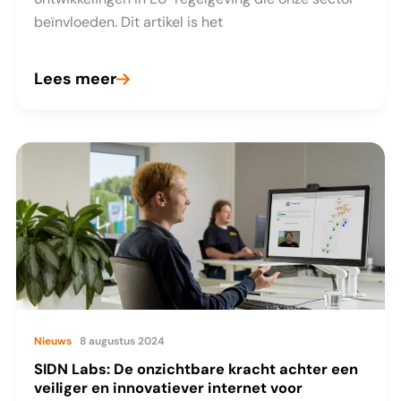
beïnvloeden. Dit artikel is het
Lees meer
E-
evidence:
De
volgende
uitdaging
voor
registrars
in
EU-
regelgeving
Nieuws
8 augustus 2024
SIDN Labs: De onzichtbare kracht achter een
veiliger en innovatiever internet voor