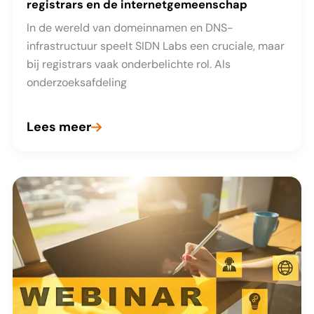
registrars en de internetgemeenschap
In de wereld van domeinnamen en DNS-
infrastructuur speelt SIDN Labs een cruciale, maar
bij registrars vaak onderbelichte rol. Als
onderzoeksafdeling
Lees meer
SIDN
Labs:
De
onzichtbare
kracht
achter
een
veiliger
en