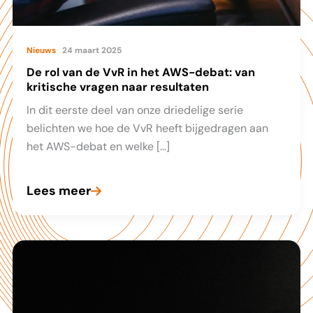
Nieuws
24 maart 2025
De rol van de VvR in het AWS-debat: van
kritische vragen naar resultaten
In dit eerste deel van onze driedelige serie
belichten we hoe de VvR heeft bijgedragen aan
het AWS-debat en welke […]
Lees meer
De
rol
van
de
VvR
in