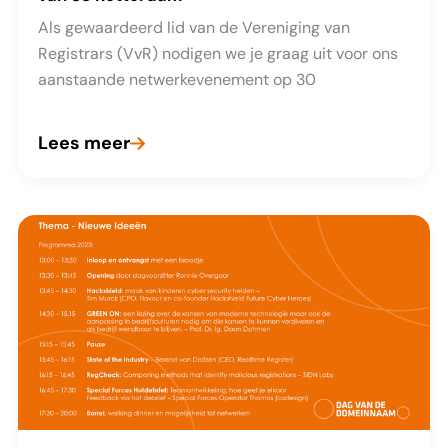
(AWS)
Als gewaardeerd lid van de Vereniging van
te
Registrars (VvR) nodigen we je graag uit voor ons
migreren
aanstaande netwerkevenement op 30
Lees meer
Reserveer
je
plek:
Netwerkdiner
aan
boord
van
SS
Rotterdam