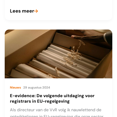
Lees meer
Dag
van
de
Domeinnaam
2024:
bekijk
het
volledige
programma
Nieuws
29 augustus 2024
E-evidence: De volgende uitdaging voor
registrars in EU-regelgeving
Als directeur van de VvR volg ik nauwlettend de
ontwikkelingen in EU-regelgeving die onze sector