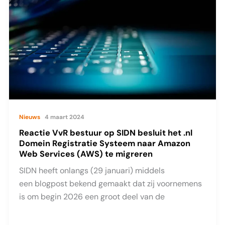
DRS
voor
.nl
Nieuws
4 maart 2024
Reactie VvR bestuur op SIDN besluit het .nl
Domein Registratie Systeem naar Amazon
Web Services (AWS) te migreren
SIDN heeft onlangs (29 januari) middels
een blogpost bekend gemaakt dat zij voornemens
is om begin 2026 een groot deel van de