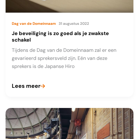
Dag van de Domeinnaam
31 augustus 2022
Je beveiliging is zo goed als je zwakste
schakel
Tijdens de Dag van de Domeinnaam zal er een
gevarieerd sprekersveld zijn. Eén van deze
sprekers is de Japanse Hiro
Lees meer
Je
beveiliging
is
zo
goed
als