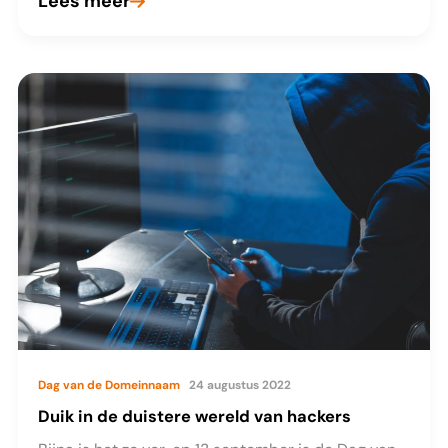
Lees meer
Je
beveiliging
is
zo
goed
als
je
zwakste
schakel
Dag van de Domeinnaam
24 augustus 2022
Duik in de duistere wereld van hackers