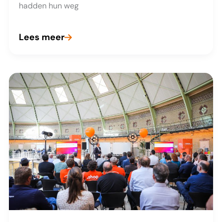
hadden hun weg
Lees meer
Een
terugblik
op
een
geslaagde
Dag
van
de
Domeinnaam!