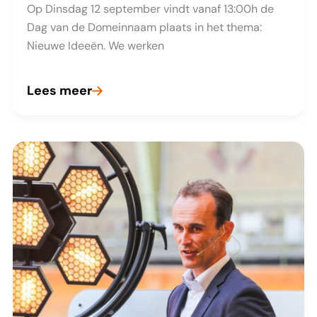
Op Dinsdag 12 september vindt vanaf 13:00h de
Dag van de Domeinnaam plaats in het thema:
Nieuwe Ideeën. We werken
Lees meer
Dag
van
de
Domeinnaam
2023:
Locatie
bekend