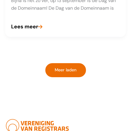
Bijna is het zo ver, op 13 september is de Dag van
de Domeinnaam! De Dag van de Domeinnaam is
Lees meer
Duik
in
de
duistere
wereld
Meer laden
van
hackers