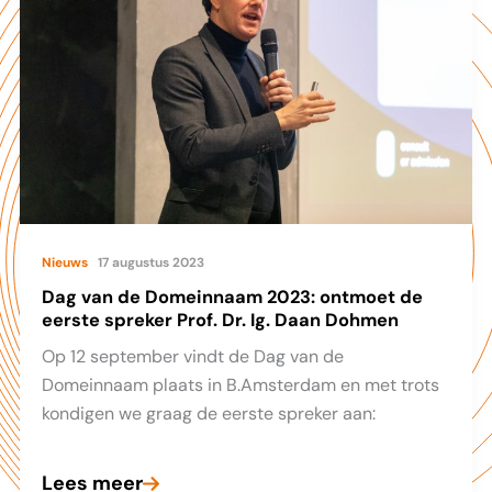
of
the
Industry
door
voorzitter
Berend
van
Dalfzen
Nieuws
17 augustus 2023
Dag van de Domeinnaam 2023: ontmoet de
eerste spreker Prof. Dr. Ig. Daan Dohmen
Op 12 september vindt de Dag van de
Domeinnaam plaats in B.Amsterdam en met trots
kondigen we graag de eerste spreker aan:
Lees meer