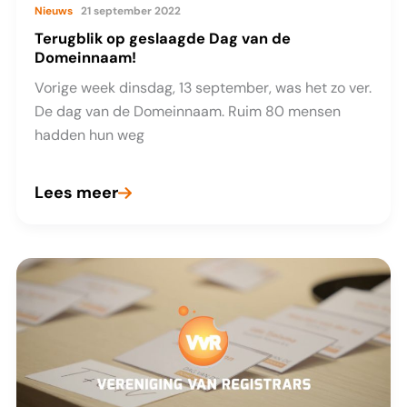
Nieuws
21 september 2022
Terugblik op geslaagde Dag van de
Domeinnaam!
Vorige week dinsdag, 13 september, was het zo ver.
De dag van de Domeinnaam. Ruim 80 mensen
hadden hun weg
Lees meer
Terugblik
op
geslaagde
Dag
van
de
Domeinnaam!